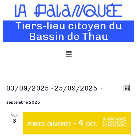
Tiers-lieu citoyen du
Bassin de Thau
N
03/09/2025
 - 
25/09/2025
N
L
a
a
i
S
v
s
septembre 2025
v
é
t
i
i
e
l
MER
g
3
g
e
a
a
c
t