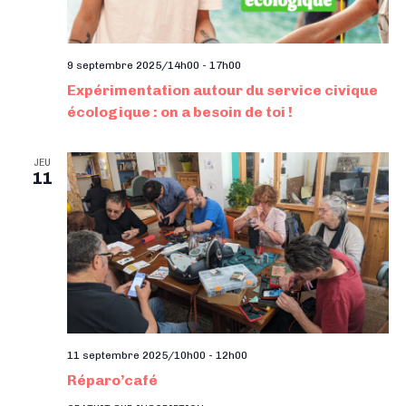
9 septembre 2025/14h00
-
17h00
Expérimentation autour du service civique
écologique : on a besoin de toi !
JEU
11
11 septembre 2025/10h00
-
12h00
Réparo’café