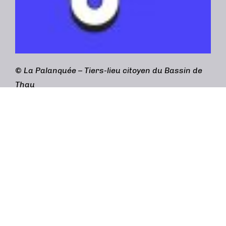
©
La Palanquée – Tiers-lieu citoyen du Bassin de
Thau
Adresse :
3bis rue Gabriel Péri, 34200 Sète
contact@lapalanquee.org
/
04 69 96 60 40
(accueil) /
04 48 20 19 28 (Café cantine)
Mentions légales
Design graphique :
Simon Lazarus 84 (atelier
Genkidama)
Réalisation :
Quai numérique