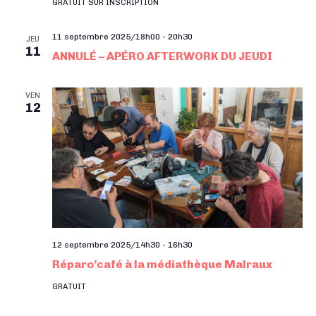
GRATUIT SUR INSCRIPTION
11 septembre 2025/18h00
-
20h30
JEU
11
ANNULÉ – APÉRO AFTERWORK DU JEUDI
VEN
12
12 septembre 2025/14h30
-
16h30
Réparo’café à la médiathèque Malraux
GRATUIT