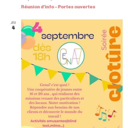
i
Réunion d’info – Portes ouvertes
o
n
JEU
s
4