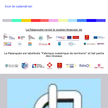
É
Voir le calendrier
v
è
n
e
La Palanquée reçoit le soutien financier de
m
e
n
t
La Palanquée est labellisée "Fabrique numérique de territoire" et fait partie
des réseaux