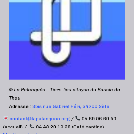
©
La Palanquée – Tiers-lieu citoyen du Bassin de
Thau
Adresse :
3bis rue Gabriel Péri, 34200 Sète
contact@lapalanquee.org
/
04 69 96 60 40
(accueil) /
04 48 20 19 28 (Café cantine)