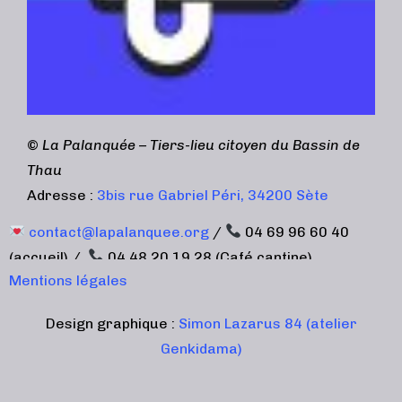
©
La Palanquée – Tiers-lieu citoyen du Bassin de
Thau
Adresse :
3bis rue Gabriel Péri, 34200 Sète
contact@lapalanquee.org
/
04 69 96 60 40
(accueil) /
04 48 20 19 28 (Café cantine)
Mentions légales
Design graphique :
Simon Lazarus 84 (atelier
Genkidama)