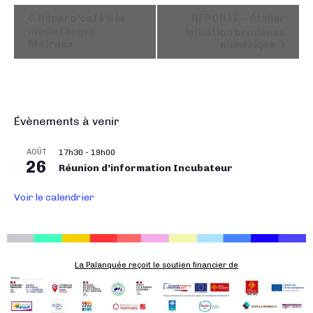
N
Réparo’café à la
REPORTÉ – Atelier
a
médiathèque
initiation brodeuse
Malraux
numérique
v
i
g
a
t
Évènements à venir
i
o
AOÛT
17h30
-
19h00
26
n
Réunion d’information Incubateur
É
Voir le calendrier
v
è
n
e
La Palanquée reçoit le soutien financier de
m
e
n