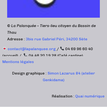
©
La Palanquée – Tiers-lieu citoyen du Bassin de
Thau
Adresse :
3bis rue Gabriel Péri, 34200 Sète
contact@lapalanquee.org
/
04 69 96 60 40
(accueil) /
04 48 20 19 28 (Café cantine)
Mentions légales
Design graphique :
Simon Lazarus 84 (atelier
Genkidama)
Réalisation :
Quai numérique