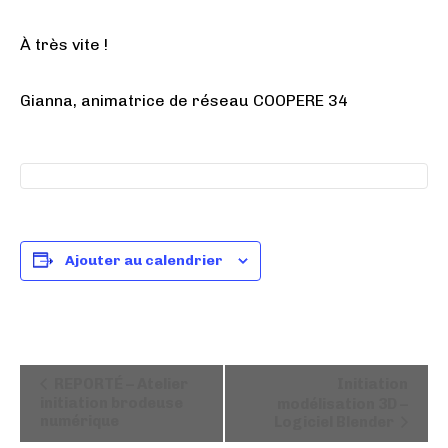
À très vite !
Gianna, animatrice de réseau COOPERE 34
Ajouter au calendrier
N
REPORTÉ – Atelier
Initiation
a
initiation brodeuse
modélisation 3D –
numérique
Logiciel Blender
v