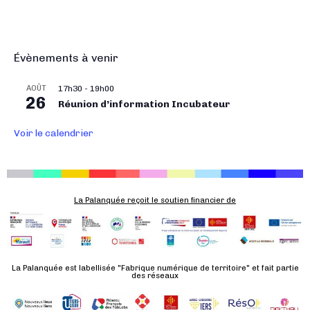
i
g
a
t
Évènements à venir
i
o
AOÛT
17h30
-
19h00
26
n
Réunion d’information Incubateur
É
Voir le calendrier
v
è
n
e
La Palanquée reçoit le soutien financier de
m
e
n
t
La Palanquée est labellisée "Fabrique numérique de territoire" et fait partie
des réseaux