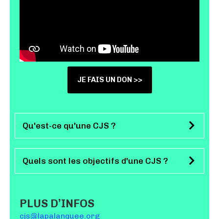
JE FAIS UN DON >>
Qu'est-ce qu'une CJS ?
Quels sont les objectifs d'une CJS ?
PLUS D’INFOS
cjs@lapalanquee.org