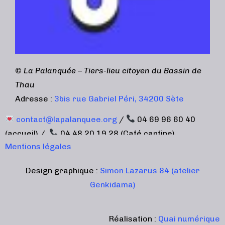
©
La Palanquée – Tiers-lieu citoyen du Bassin de
Thau
Adresse :
3bis rue Gabriel Péri, 34200 Sète
contact@lapalanquee.org
/
04 69 96 60 40
(accueil) /
04 48 20 19 28 (Café cantine)
Mentions légales
Design graphique :
Simon Lazarus 84 (atelier
Genkidama)
Réalisation :
Quai numérique