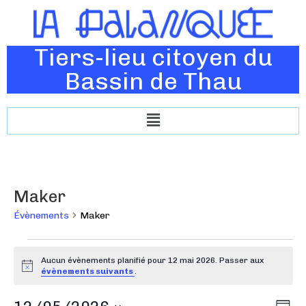
Tiers-lieu citoyen du
Bassin de Thau
Maker
Évènements
Maker
Aucun évènements planifié pour 12 mai 2026. Passer aux
N
évènements suivants
.
o
t
N
N
i