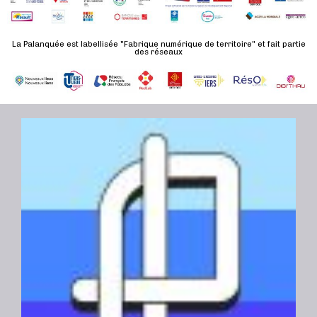
d
n
u
a
e
l
t
La Palanquée est labellisée "Fabrique numérique de territoire" et fait partie
m
des réseaux
t
e
e
a
.
n
t
t
i
o
n
s