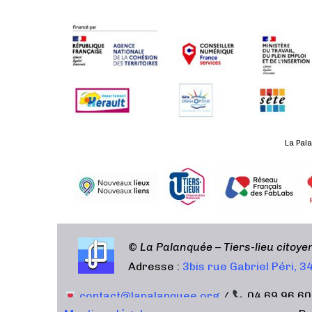
e
d
a
t
e
.
La Pala
©
La Palanquée – Tiers-lieu citoy
Adresse :
3bis rue Gabriel Péri, 
contact@lapalanquee.org
/
04 69 96 60