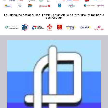
n
u
a
e
l
t
La Palanquée est labellisée "Fabrique numérique de territoire" et fait partie
m
t
des réseaux
e
e
a
.
n
t
t
i
o
n
s