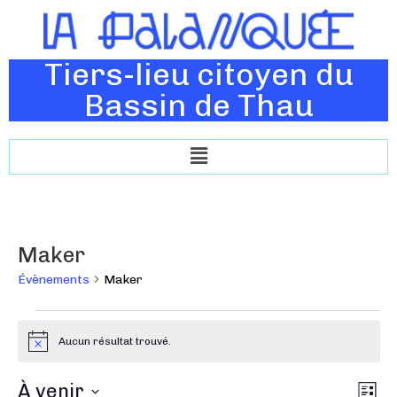
Tiers-lieu citoyen du
Bassin de Thau
Maker
Évènements
Maker
Aucun résultat trouvé.
N
o
t
N
À venir
N
i