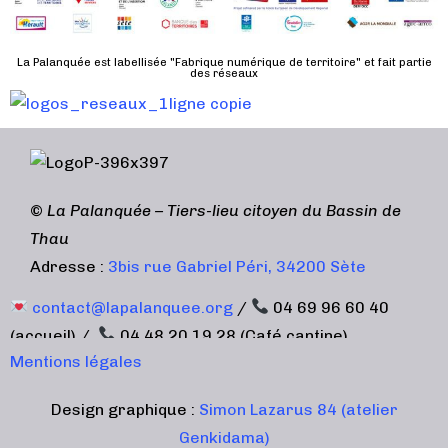
d
n
u
a
e
l
t
La Palanquée est labellisée "Fabrique numérique de territoire" et fait partie
m
des réseaux
t
e
e
a
.
n
t
t
i
o
©
La Palanquée – Tiers-lieu citoyen du Bassin de
n
Thau
s
Adresse :
3bis rue Gabriel Péri, 34200 Sète
contact@lapalanquee.org
/
04 69 96 60 40
(accueil) /
04 48 20 19 28 (Café cantine)
Mentions légales
Design graphique :
Simon Lazarus 84 (atelier
Genkidama)