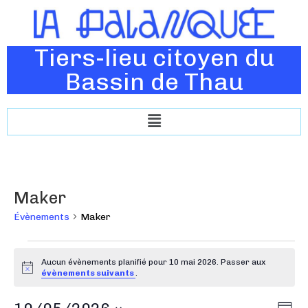
Tiers-lieu citoyen du
Bassin de Thau
Maker
Évènements
Maker
Aucun évènements planifié pour 10 mai 2026. Passer aux
N
évènements suivants
.
o
t
N
N
i