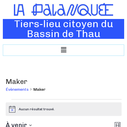
Tiers-lieu citoyen du
Bassin de Thau
Maker
Évènements
Maker
Aucun résultat trouvé.
N
o
t
N
À venir
N
i