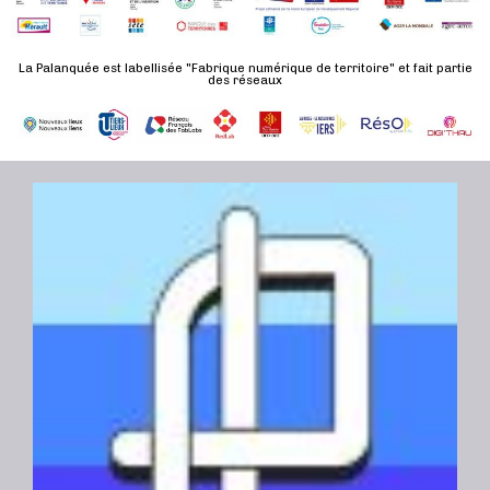
n
u
a
e
l
t
La Palanquée est labellisée "Fabrique numérique de territoire" et fait partie
m
t
des réseaux
e
e
a
.
n
t
t
i
o
n
s