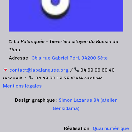
©
La Palanquée – Tiers-lieu citoyen du Bassin de
Thau
Adresse :
3bis rue Gabriel Péri, 34200 Sète
contact@lapalanquee.org
/
04 69 96 60 40
(accueil) /
04 48 20 19 28 (Café cantine)
Mentions légales
Design graphique :
Simon Lazarus 84 (atelier
Genkidama)
Réalisation :
Quai numérique