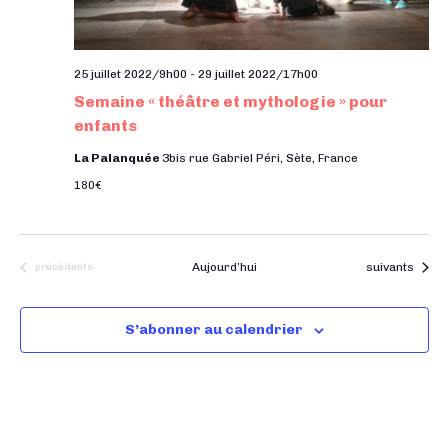
25 juillet 2022/9h00
-
29 juillet 2022/17h00
Semaine « théâtre et mythologie » pour
enfants
La Palanquée
3bis rue Gabriel Péri, Sète, France
180€
Évènements
Évènements
Aujourd’hui
suivants
précédents
S’abonner au calendrier