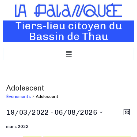
Tiers-lieu citoyen du
Bassin de Thau
Adolescent
Évènements
Adolescent
N
19/03/2022
 - 
06/08/2026
N
L
a
a
i
S
v
s
mars 2022
v
é
t
i