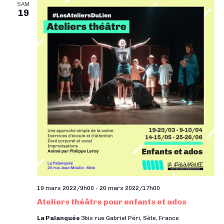
i
e
l
SAM
g
19
g
e
a
a
c
t
t
t
i
i
o
i
o
n
o
d
n
n
e
p
n
v
a
e
u
r
z
e
c
u
s
o
n
É
n
v
e
s
è
d
19 mars 2022/9h00
-
20 mars 2022/17h00
n
u
a
Ateliers théâtre pour enfants et ados
e
l
t
La Palanquée
3bis rue Gabriel Péri, Sète, France
m