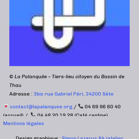
©
La Palanquée – Tiers-lieu citoyen du Bassin de
Thau
Adresse :
3bis rue Gabriel Péri, 34200 Sète
contact@lapalanquee.org
/
04 69 96 60 40
(accueil) /
04 48 20 19 28 (Café cantine)
Mentions légales
Design graphique :
Simon Lazarus 84 (atelier