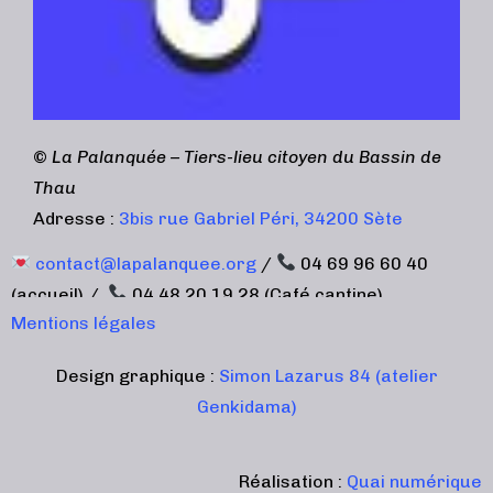
©
La Palanquée – Tiers-lieu citoyen du Bassin de
Thau
Adresse :
3bis rue Gabriel Péri, 34200 Sète
contact@lapalanquee.org
/
04 69 96 60 40
(accueil) /
04 48 20 19 28 (Café cantine)
Mentions légales
Design graphique :
Simon Lazarus 84 (atelier
Genkidama)
Réalisation :
Quai numérique