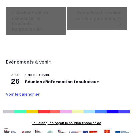
N
Atelier FabLab :
Game Start : atelier
a
réinventer le
de « design thinking »
hautbois
v
languedocien
i
g
a
t
i
Évènements à venir
o
AOÛT
17h30
-
19h00
n
26
Réunion d’information Incubateur
É
v
Voir le calendrier
è
n
e
m
La Palanquée reçoit le soutien financier de
e