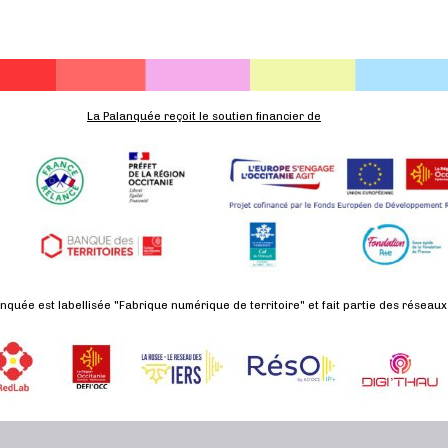
La Palanquée reçoit le soutien financier de
nquée est labellisée "Fabrique numérique de territoire" et fait partie des réseaux