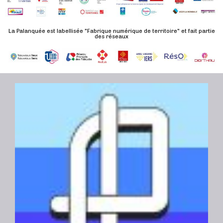
d
n
u
a
e
l
t
La Palanquée est labellisée "Fabrique numérique de territoire" et fait partie
m
des réseaux
t
e
e
a
.
n
t
t
i
o
n
s