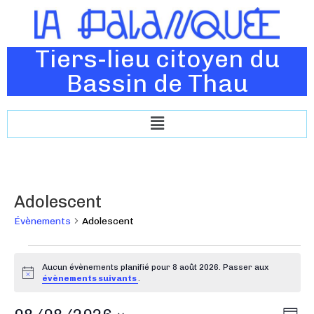
Tiers-lieu citoyen du
Bassin de Thau
Adolescent
Évènements
Adolescent
Aucun évènements planifié pour 8 août 2026. Passer aux
N
évènements suivants
.
o
t
N
N
i