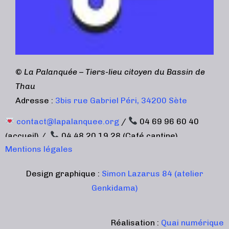
©
La Palanquée – Tiers-lieu citoyen du Bassin de
Thau
Adresse :
3bis rue Gabriel Péri, 34200 Sète
contact@lapalanquee.org
/
04 69 96 60 40
(accueil) /
04 48 20 19 28 (Café cantine)
Mentions légales
Design graphique :
Simon Lazarus 84 (atelier
Genkidama)
Réalisation :
Quai numérique