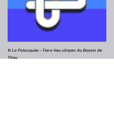
©
La Palanquée – Tiers-lieu citoyen du Bassin de
Thau
Adresse :
3bis rue Gabriel Péri, 34200 Sète
contact@lapalanquee.org
/
04 69 96 60 40
(accueil) /
04 48 20 19 28 (Café cantine)
Mentions légales
Design graphique :
Simon Lazarus 84 (atelier
Genkidama)