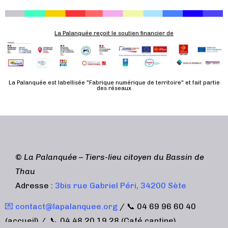
è
n
e
La Palanquée reçoit le soutien financier de
m
e
n
t
La Palanquée est labellisée "Fabrique numérique de territoire" et fait partie
des réseaux
©
La Palanquée – Tiers-lieu citoyen du Bassin de
Thau
Adresse :
3bis rue Gabriel Péri, 34200 Sète
💌 contact@lapalanquee.org
/ 📞 04 69 96 60 40
(accueil) / 📞 04 48 20 19 28 (Café cantine)