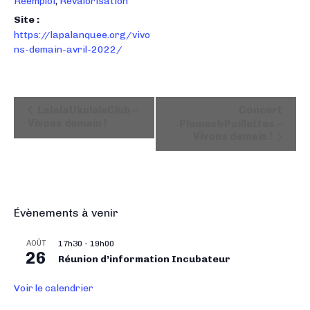
Réemploi
,
Revalorisation
Site :
https://lapalanquee.org/vivo
ns-demain-avril-2022/
N
LalalaUkuleleClub –
Concert
a
Vivons demain !
Plumes&Paillettes –
Vivons demain !
v
i
g
a
t
Évènements à venir
i
o
AOÛT
17h30
-
19h00
26
n
Réunion d’information Incubateur
É
Voir le calendrier
v