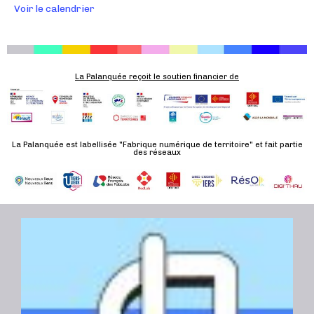
v
Voir le calendrier
è
n
e
m
La Palanquée reçoit le soutien financier de
e
n
t
La Palanquée est labellisée "Fabrique numérique de territoire" et fait partie
des réseaux