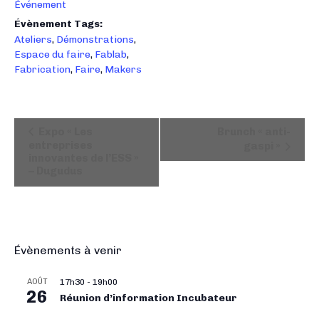
Événement
Évènement Tags:
Ateliers
,
Démonstrations
,
Espace du faire
,
Fablab
,
Fabrication
,
Faire
,
Makers
N
Expo « Les
Brunch « anti-
a
entreprises
gaspi »
innovantes de l’ESS »
v
– Dugudus
i
g
a
t
i
Évènements à venir
o
AOÛT
17h30
-
19h00
n
26
Réunion d’information Incubateur
É