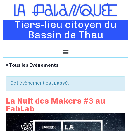
Tiers-lieu citoyen du
Bassin de Thau
« Tous les Évènements
Cet évènement est passé.
La Nuit des Makers #3 au
FabLab