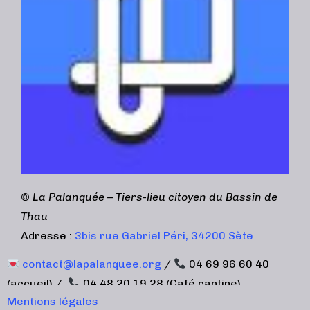
©
La Palanquée – Tiers-lieu citoyen du Bassin de
Thau
Adresse :
3bis rue Gabriel Péri, 34200 Sète
contact@lapalanquee.org
/
04 69 96 60 40
(accueil) /
04 48 20 19 28 (Café cantine)
Mentions légales