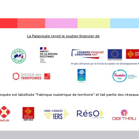
La Palanquée reçoit le soutien financier de
nquée est labellisée "Fabrique numérique de territoire" et fait partie des réseaux