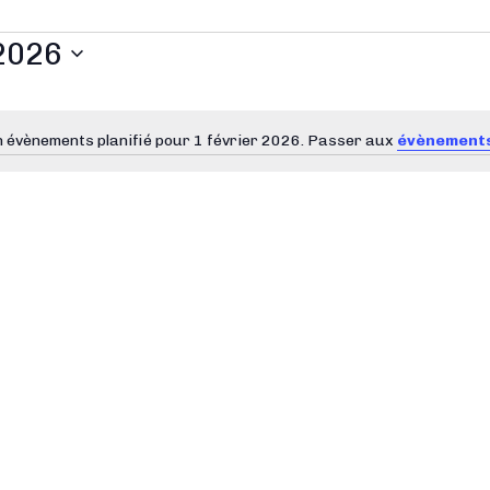
 2026
 évènements planifié pour 1 février 2026. Passer aux
évènements
N
o
t
i
c
e