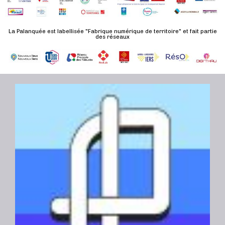
d
n
u
a
e
l
t
La Palanquée est labellisée "Fabrique numérique de territoire" et fait partie
m
des réseaux
t
e
e
a
.
n
t
t
i
o
n
s