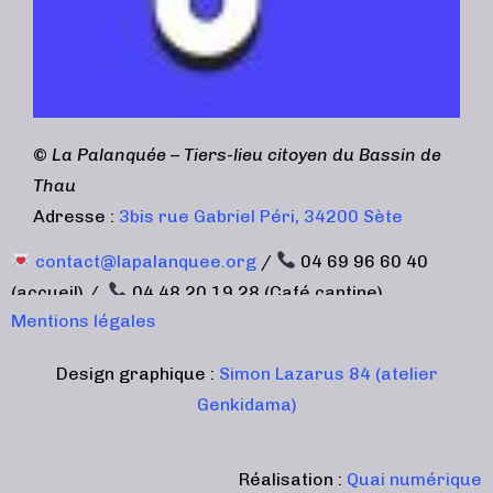
©
La Palanquée – Tiers-lieu citoyen du Bassin de
Thau
Adresse :
3bis rue Gabriel Péri, 34200 Sète
contact@lapalanquee.org
/
04 69 96 60 40
(accueil) /
04 48 20 19 28 (Café cantine)
Mentions légales
Design graphique :
Simon Lazarus 84 (atelier
Genkidama)
Réalisation :
Quai numérique