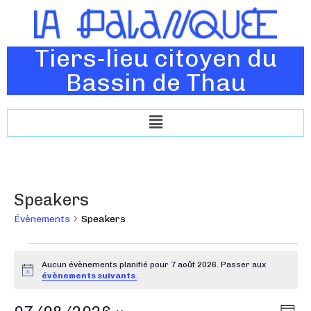
Tiers-lieu citoyen du
Bassin de Thau
Speakers
Évènements
Speakers
Aucun évènements planifié pour 7 août 2026. Passer aux
N
évènements suivants
.
o
t
N
N
i