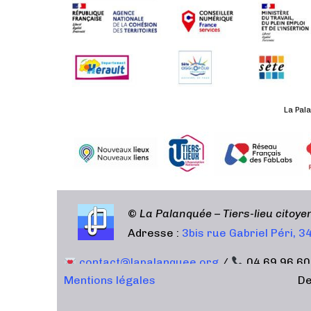
La Pala
©
La Palanquée – Tiers-lieu citoy
Adresse :
3bis rue Gabriel Péri, 
contact@lapalanquee.org
/
04 69 96 60
Mentions légales
De