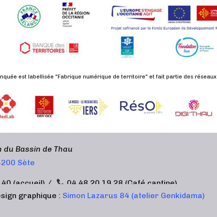
nquée est labellisée "Fabrique numérique de territoire" et fait partie des réseaux
en du Bassin de Thau
34200 Sète
 40 (accueil) /
04 48 20 19 28 (Café cantine)
sign graphique :
Simon Lazarus 84 (atelier Genkidama)