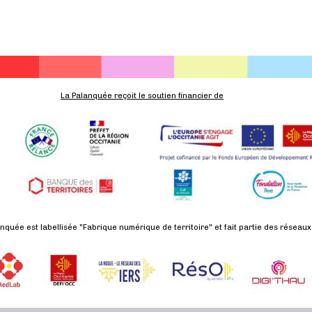
,
,
,
La Palanquée reçoit le soutien financier de
nquée est labellisée "Fabrique numérique de territoire" et fait partie des réseaux