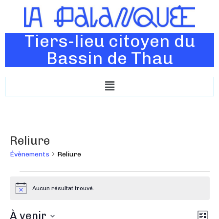
Tiers-lieu citoyen du
Bassin de Thau
Reliure
Évènements
Reliure
Aucun résultat trouvé.
N
o
t
N
À venir
N
i