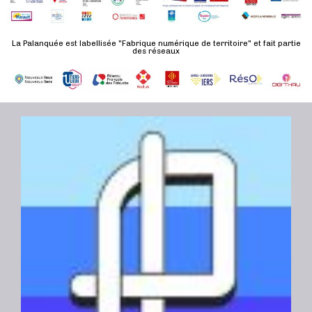
n
u
a
e
l
t
La Palanquée est labellisée "Fabrique numérique de territoire" et fait partie
m
t
des réseaux
e
e
a
.
n
t
t
i
o
n
s