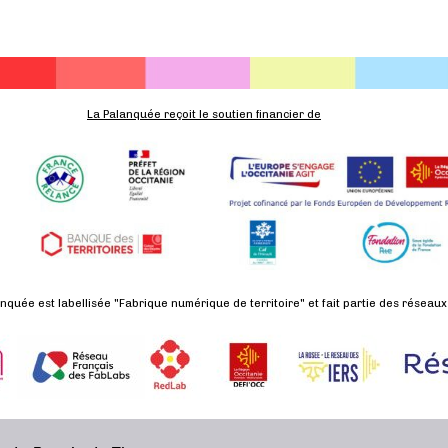
La Palanquée reçoit le soutien financier de
nquée est labellisée "Fabrique numérique de territoire" et fait partie des réseaux