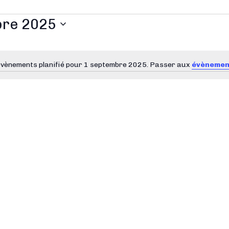
bre 2025
vènements planifié pour 1 septembre 2025. Passer aux
évènemen
N
o
t
i
c
e