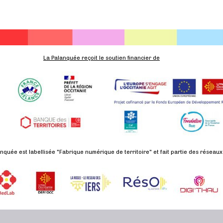
La Palanquée reçoit le soutien financier de
nquée est labellisée "Fabrique numérique de territoire" et fait partie des réseaux