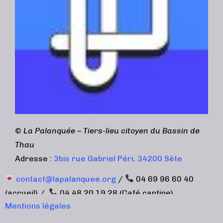
©
La Palanquée – Tiers-lieu citoyen du Bassin de
Thau
Adresse :
3bis rue Gabriel Péri, 34200 Sète
contact@lapalanquee.org
/
04 69 96 60 40
(accueil) /
04 48 20 19 28 (Café cantine)
Mentions légales