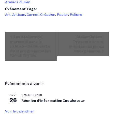
Ateliers du lien
Évènement Tags:
Art
,
Artisan
,
Carnet
,
Création
,
Papier
,
Reliure
N
Les ateliers du
AtelierDuLien :
a
mercredi avec le
Présentation et
FabLab – Découverte
initiation au jeu du
v
de la programmation
backgammon
i
Robot Thymio
g
a
t
i
Évènements à venir
o
n
AOÛT
17h30
-
19h00
É
26
Réunion d’information Incubateur
v
è
Voir le calendrier