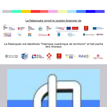
n
e
m
e
La Palanquée reçoit le soutien financier de
n
t
La Palanquée est labellisée "Fabrique numérique de territoire" et fait partie
des réseaux