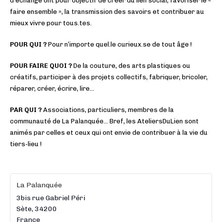
d’échange ont pour objectif de créer du lien social, favoriser le «
faire ensemble », la transmission des savoirs et contribuer au
mieux vivre pour tous.tes.
POUR QUI ?
Pour n’importe quel.le curieux.se de tout âge !
POUR FAIRE QUOI ?
De la couture, des arts plastiques ou
créatifs, participer à des projets collectifs, fabriquer, bricoler,
réparer, créer, écrire, lire…
PAR QUI ?
Associations, particuliers, membres de la
communauté de La Palanquée… Bref, les AteliersDuLien sont
animés par celles et ceux qui ont envie de contribuer à la vie du
tiers-lieu !
La Palanquée
3bis rue Gabriel Péri
Sète
,
34200
France