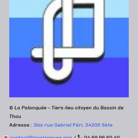
©
La Palanquée – Tiers-lieu citoyen du Bassin de
Thau
Adresse :
3bis rue Gabriel Péri, 34200 Sète
contact@lapalanquee.org
/
04 69 96 60 40