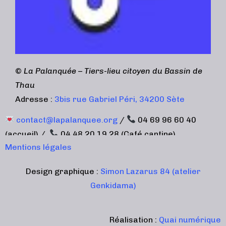
©
La Palanquée – Tiers-lieu citoyen du Bassin de
Thau
Adresse :
3bis rue Gabriel Péri, 34200 Sète
contact@lapalanquee.org
/
04 69 96 60 40
(accueil) /
04 48 20 19 28 (Café cantine)
Mentions légales
Design graphique :
Simon Lazarus 84 (atelier
Genkidama)
Réalisation :
Quai numérique