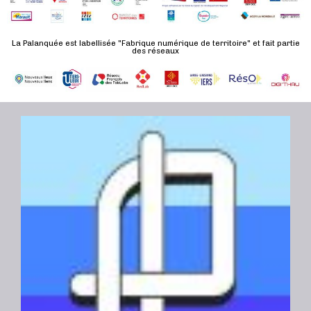
d
n
u
a
e
l
t
La Palanquée est labellisée "Fabrique numérique de territoire" et fait partie
m
des réseaux
t
e
e
a
.
n
t
t
i
o
n
s