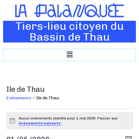
Tiers-lieu citoyen du
Bassin de Thau
Ile de Thau
Évènements
Ile de Thau
Aucun évènements planifié pour 1 mai 2026. Passer aux
N
évènements suivants
.
o
t
N
N
i