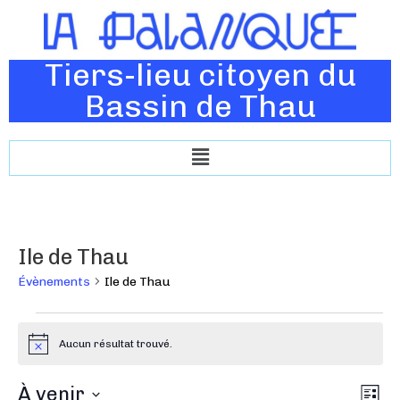
Tiers-lieu citoyen du
Bassin de Thau
Ile de Thau
Évènements
Ile de Thau
Aucun résultat trouvé.
N
o
t
N
À venir
N
i