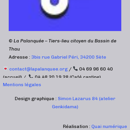
©
La Palanquée – Tiers-lieu citoyen du Bassin de
Thau
Adresse :
3bis rue Gabriel Péri, 34200 Sète
contact@lapalanquee.org
/
04 69 96 60 40
(accueil) /
04 48 20 19 28 (Café cantine)
Mentions légales
Design graphique :
Simon Lazarus 84 (atelier
Genkidama)
Réalisation :
Quai numérique