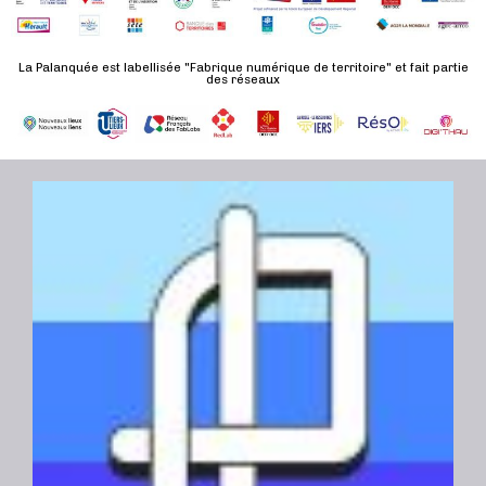
n
u
a
e
l
t
La Palanquée est labellisée "Fabrique numérique de territoire" et fait partie
m
t
des réseaux
e
e
a
.
n
t
t
i
o
n
s