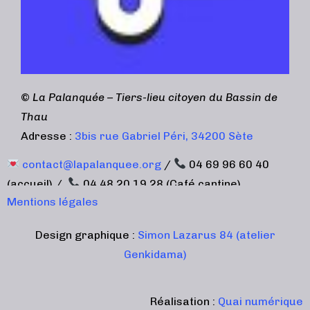
©
La Palanquée – Tiers-lieu citoyen du Bassin de
Thau
Adresse :
3bis rue Gabriel Péri, 34200 Sète
contact@lapalanquee.org
/
04 69 96 60 40
(accueil) /
04 48 20 19 28 (Café cantine)
Mentions légales
Design graphique :
Simon Lazarus 84 (atelier
Genkidama)
Réalisation :
Quai numérique