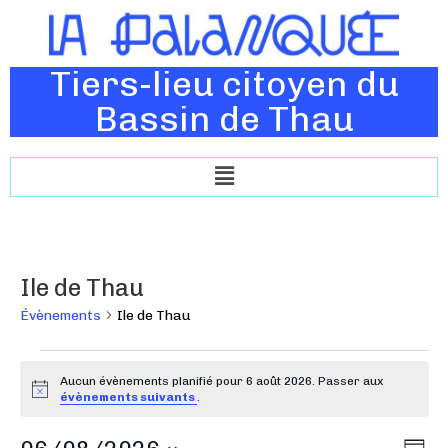
Tiers-lieu citoyen du
Bassin de Thau
Ile de Thau
Évènements
Ile de Thau
Aucun évènements planifié pour 6 août 2026. Passer aux
N
évènements suivants
.
o
t
N
N
i