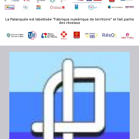
d
n
u
a
e
l
t
La Palanquée est labellisée "Fabrique numérique de territoire" et fait partie
m
des réseaux
t
e
e
a
.
n
t
t
i
o
n
s