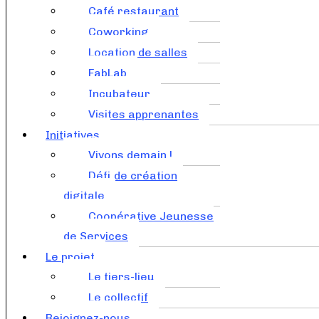
Café restaurant
Coworking
Location de salles
FabLab
Incubateur
Visites apprenantes
Initiatives
Vivons demain !
Défi de création
digitale
Coopérative Jeunesse
de Services
Le projet
Le tiers-lieu
Le collectif
Rejoignez-nous