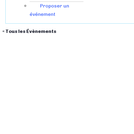
Proposer un
événement
« Tous les Évènements
Cet évènement est passé.
Grande soupe populaire zéro gas
30 avril 2022
14h00
19h00
/
–
En avril, ne te découvre pas d’un fil ! Pour clôturer ce 
l’environnement autour d’animations et d’ateliers ludiq
Avec l’association
Les Amoureux de la vie solidarité SD