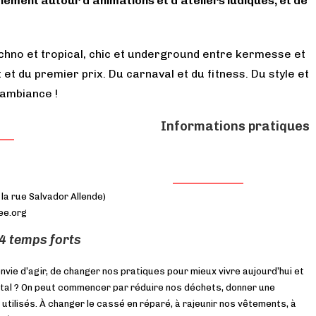
ronnement autour d’animations et d’ateliers ludiques, et de
echno et tropical, chic et underground entre kermesse et
t et du premier prix. Du carnaval et du fitness. Du style et
 ambiance !
Informations pratiques
 la rue Salvador Allende)
ee.org
 4 temps forts
nvie d’agir, de changer nos pratiques pour mieux vivre aujourd’hui et
tal ? On peut commencer par réduire nos déchets, donner une
utilisés. À changer le cassé en réparé, à rajeunir nos vêtements, à