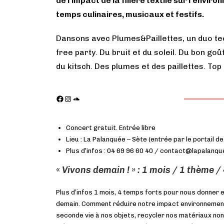
de l’impact de la filière textile sur l’envi
temps culinaires, musicaux et festifs.
Dansons avec Plumes&Paillettes
, un duo t
free party. Du bruit et du soleil. Du bon goû
du kitsch. Des plumes et des paillettes. Top
Concert gratuit. Entrée libre
Lieu : La Palanquée – Sète (entrée par le portail de
Plus d’infos : 04 69 96 60 40 / contact@lapalanqu
«
Vivons demain ! » : 1 mois / 1 thème /
Plus d’infos 1 mois, 4 temps forts pour nous donner e
demain. Comment réduire notre impact environnemen
seconde vie à nos objets, recycler nos matériaux non 