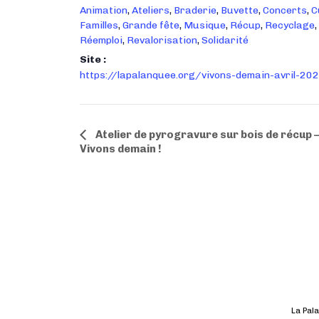
Animation
,
Ateliers
,
Braderie
,
Buvette
,
Concerts
,
C
Familles
,
Grande fête
,
Musique
,
Récup
,
Recyclage
,
Réemploi
,
Revalorisation
,
Solidarité
Site :
https://lapalanquee.org/vivons-demain-avril-20
N
Atelier de pyrogravure sur bois de récup 
Vivons demain !
a
v
i
g
a
t
i
o
n
É
La Pala