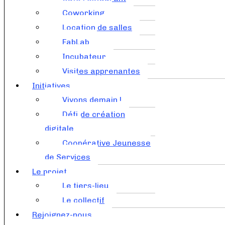
Coworking
Location de salles
FabLab
Incubateur
Visites apprenantes
Initiatives
Vivons demain !
Défi de création
digitale
Coopérative Jeunesse
de Services
Le projet
Le tiers-lieu
Le collectif
Rejoignez-nous