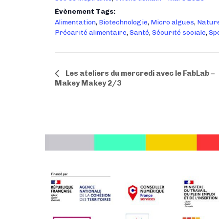
Évènement Tags:
Alimentation
,
Biotechnologie
,
Micro algues
,
Natur
Précarité alimentaire
,
Santé
,
Sécurité sociale
,
Sp
N
Les ateliers du mercredi avec le FabLab –
Makey Makey 2/3
a
v
i
g
a
t
i
o
n
É
v