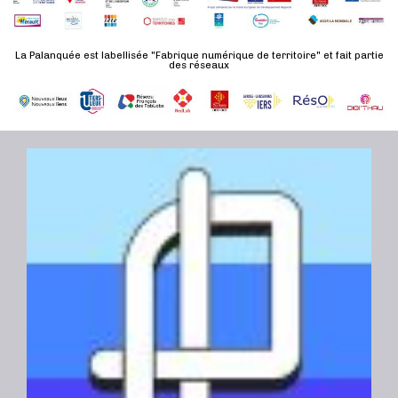
n
u
a
e
l
t
La Palanquée est labellisée "Fabrique numérique de territoire" et fait partie
m
t
des réseaux
e
e
a
.
n
t
t
i
o
n
s