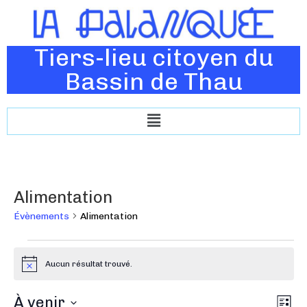
Tiers-lieu citoyen du
Bassin de Thau
Alimentation
Évènements
Alimentation
Aucun résultat trouvé.
N
o
t
N
À venir
N
i