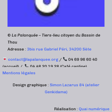
©
La Palanquée – Tiers-lieu citoyen du Bassin de
Thau
Adresse :
3bis rue Gabriel Péri, 34200 Sète
contact@lapalanquee.org
/
04 69 96 60 40
(accueil) /
04 48 20 19 28 (Café cantine)
Mentions légales
Design graphique :
Simon Lazarus 84 (atelier
Genkidama)
Réalisation :
Quai numérique