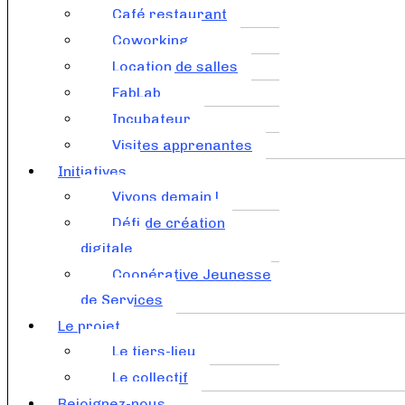
Café restaurant
Coworking
Location de salles
FabLab
Incubateur
Visites apprenantes
Initiatives
Vivons demain !
Défi de création
digitale
Coopérative Jeunesse
de Services
Le projet
Le tiers-lieu
Le collectif
Rejoignez-nous