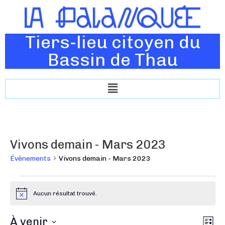
Tiers-lieu citoyen du
Bassin de Thau
Vivons demain - Mars 2023
Évènements
Vivons demain - Mars 2023
Aucun résultat trouvé.
N
o
t
N
À venir
N
i