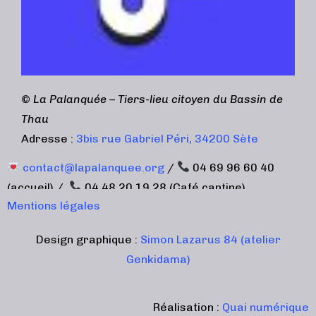
©
La Palanquée – Tiers-lieu citoyen du Bassin de
Thau
Adresse :
3bis rue Gabriel Péri, 34200 Sète
contact@lapalanquee.org
/
04 69 96 60 40
(accueil) /
04 48 20 19 28 (Café cantine)
Mentions légales
Design graphique :
Simon Lazarus 84 (atelier
Genkidama)
Réalisation :
Quai numérique