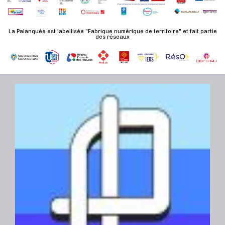
n
u
a
e
l
t
La Palanquée est labellisée "Fabrique numérique de territoire" et fait partie
m
t
des réseaux
e
e
a
.
n
t
t
i
o
n
s