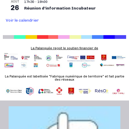
AOÛT
17h30
-
19h00
n
26
Réunion d’information Incubateur
É
v
Voir le calendrier
è
n
e
m
La Palanquée reçoit le soutien financier de
e
n
t
La Palanquée est labellisée "Fabrique numérique de territoire" et fait partie
des réseaux