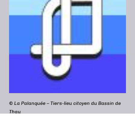
©
La Palanquée – Tiers-lieu citoyen du Bassin de
Thau
Adresse :
3bis rue Gabriel Péri, 34200 Sète
contact@lapalanquee.org
/
04 69 96 60 40