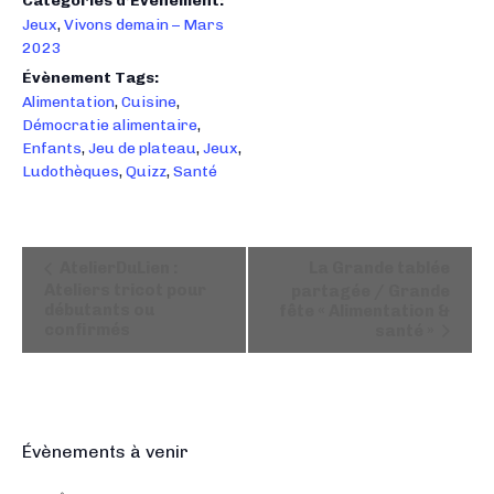
Catégories d’Évènement:
Jeux
,
Vivons demain – Mars
2023
Évènement Tags:
Alimentation
,
Cuisine
,
Démocratie alimentaire
,
Enfants
,
Jeu de plateau
,
Jeux
,
Ludothèques
,
Quizz
,
Santé
N
AtelierDuLien :
La Grande tablée
a
Ateliers tricot pour
partagée / Grande
débutants ou
fête « Alimentation &
v
confirmés
santé »
i
g
a
t
i
Évènements à venir
o