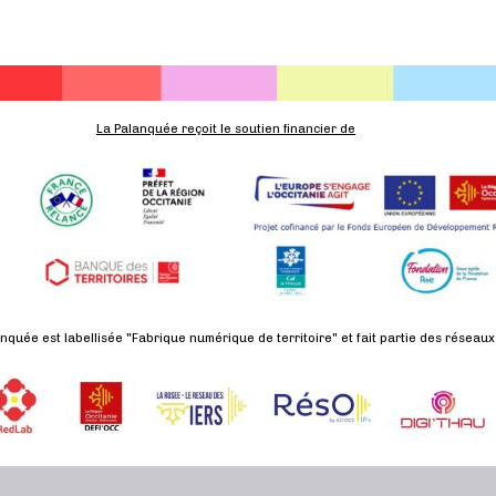
La Palanquée reçoit le soutien financier de
nquée est labellisée "Fabrique numérique de territoire" et fait partie des réseaux