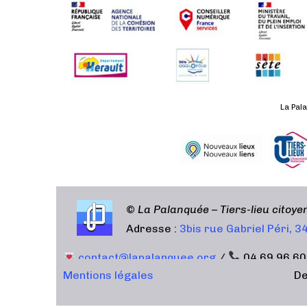
La Pala
©
La Palanquée – Tiers-lieu citoy
Adresse :
3bis rue Gabriel Péri, 
contact@lapalanquee.org
/
04 69 96 60
Mentions légales
De