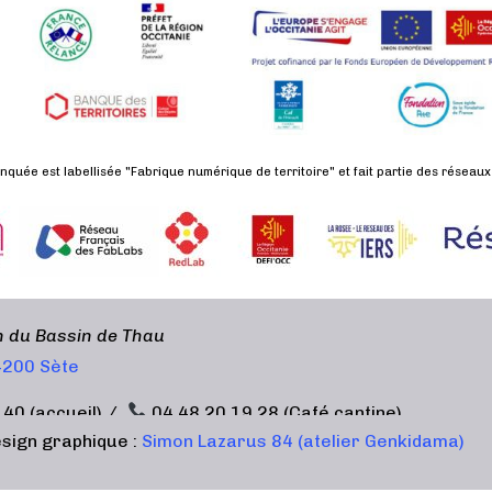
nquée est labellisée "Fabrique numérique de territoire" et fait partie des réseaux
en du Bassin de Thau
34200 Sète
 40 (accueil) /
04 48 20 19 28 (Café cantine)
sign graphique :
Simon Lazarus 84 (atelier Genkidama)