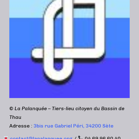
©
La Palanquée – Tiers-lieu citoyen du Bassin de
Thau
Adresse :
3bis rue Gabriel Péri, 34200 Sète
contact@lapalanquee.org
/
04 69 96 60 40