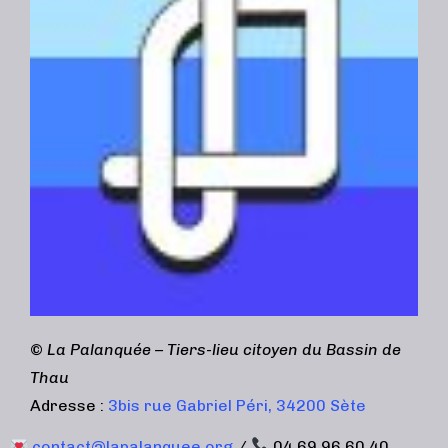
©
La Palanquée – Tiers-lieu citoyen du Bassin de
Thau
Adresse :
3bis rue Gabriel Péri, 34200 Sète
contact@lapalanquee.org
/
04 69 96 60 40