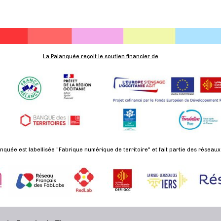
La Palanquée reçoit le soutien financier de
nquée est labellisée "Fabrique numérique de territoire" et fait partie des réseaux