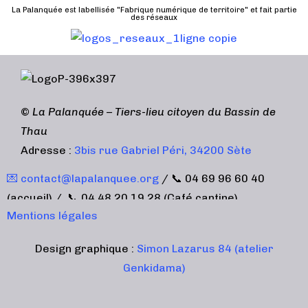
n
u
a
La Palanquée est labellisée "Fabrique numérique de territoire" et fait partie
des réseaux
e
l
t
m
t
e
e
a
.
n
t
t
i
©
La Palanquée – Tiers-lieu citoyen du Bassin de
o
Thau
n
Adresse :
3bis rue Gabriel Péri, 34200 Sète
s
💌 contact@lapalanquee.org
/ 📞 04 69 96 60 40
(accueil) / 📞 04 48 20 19 28 (Café cantine)
Mentions légales
Design graphique :
Simon Lazarus 84 (atelier
Genkidama)