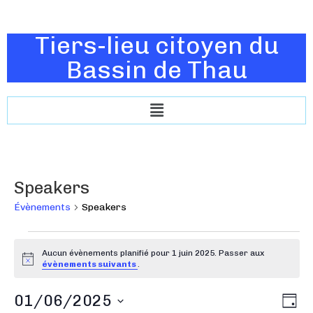
Tiers-lieu citoyen du
Bassin de Thau
Speakers
Évènements
Speakers
Aucun évènements planifié pour 1 juin 2025. Passer aux
N
évènements suivants
.
o
t
N
01/06/2025
N
i
J
c