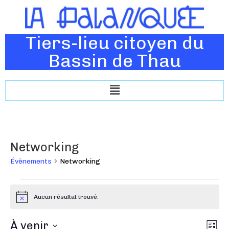
Tiers-lieu citoyen du
Bassin de Thau
Networking
Évènements
Networking
Aucun résultat trouvé.
N
o
t
N
À venir
N
i