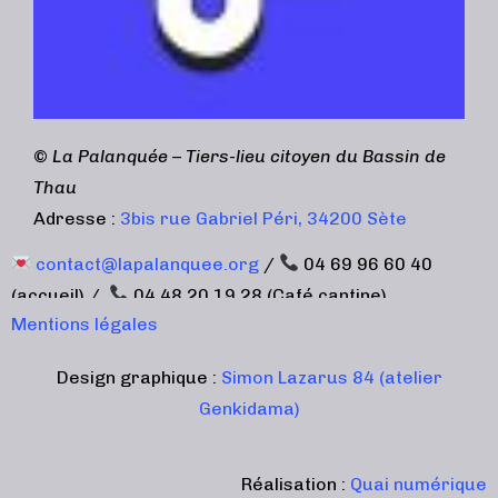
©
La Palanquée – Tiers-lieu citoyen du Bassin de
Thau
Adresse :
3bis rue Gabriel Péri, 34200 Sète
contact@lapalanquee.org
/
04 69 96 60 40
(accueil) /
04 48 20 19 28 (Café cantine)
Mentions légales
Design graphique :
Simon Lazarus 84 (atelier
Genkidama)
Réalisation :
Quai numérique