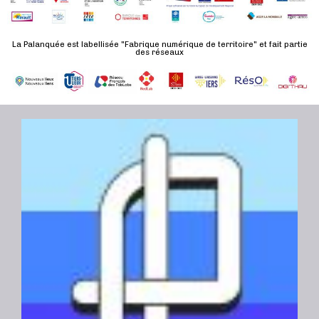
n
u
a
e
l
t
La Palanquée est labellisée "Fabrique numérique de territoire" et fait partie
m
t
des réseaux
e
e
a
.
n
t
t
i
o
n
s