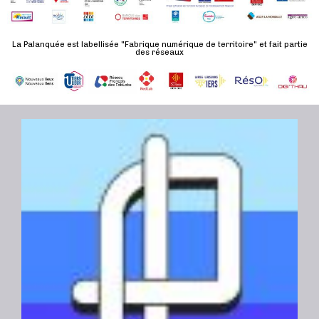
d
n
u
a
e
l
t
La Palanquée est labellisée "Fabrique numérique de territoire" et fait partie
m
des réseaux
t
e
e
a
.
n
t
t
i
o
n
s