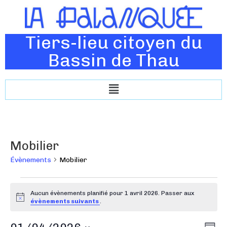
Tiers-lieu citoyen du
Bassin de Thau
Mobilier
Évènements
Mobilier
Aucun évènements planifié pour 1 avril 2026. Passer aux
N
évènements suivants
.
o
t
N
N
i