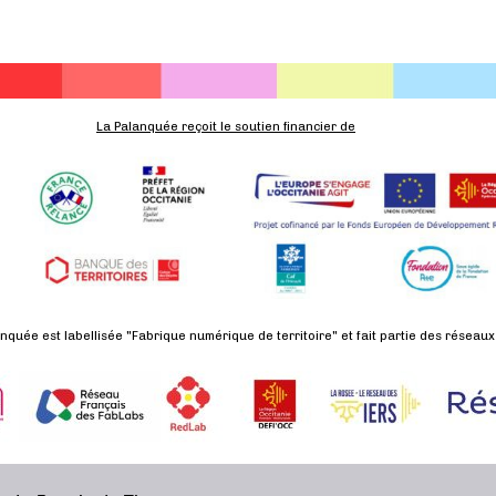
La Palanquée reçoit le soutien financier de
nquée est labellisée "Fabrique numérique de territoire" et fait partie des réseaux