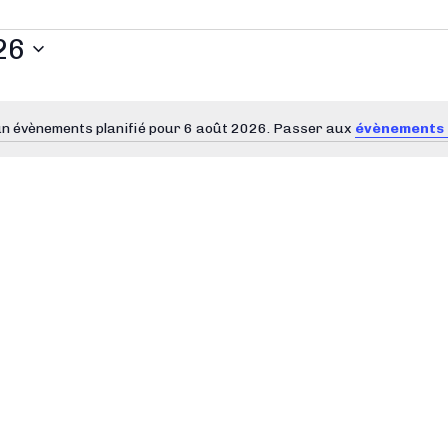
26
n évènements planifié pour 6 août 2026. Passer aux
évènements 
N
o
t
i
c
e