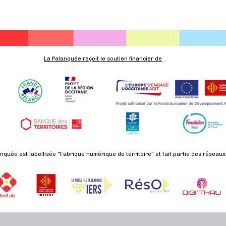
La Palanquée reçoit le soutien financier de
nquée est labellisée "Fabrique numérique de territoire" et fait partie des réseaux