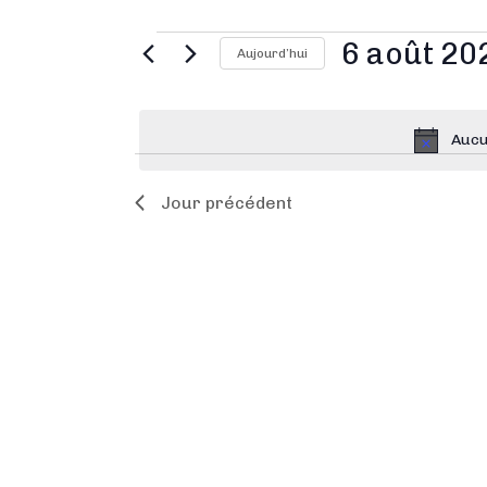
6 août 20
Aujourd’hui
S
é
Aucu
l
e
Jour précédent
c
t
i
o
n
n
e
z
u
n