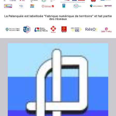
d
n
u
a
e
l
t
La Palanquée est labellisée "Fabrique numérique de territoire" et fait partie
m
des réseaux
t
e
e
a
.
n
t
t
i
o
n
s