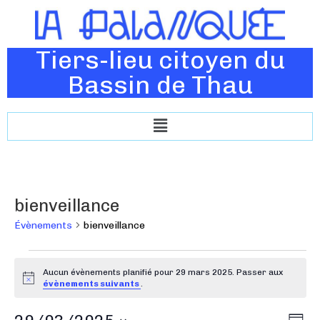
Tiers-lieu citoyen du
Bassin de Thau
bienveillance
Évènements
bienveillance
Aucun évènements planifié pour 29 mars 2025. Passer aux
N
évènements suivants
.
o
t
N
N
i