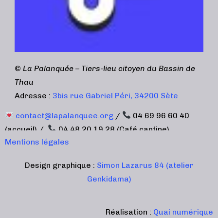
©
La Palanquée – Tiers-lieu citoyen du Bassin de
Thau
Adresse :
3bis rue Gabriel Péri, 34200 Sète
contact@lapalanquee.org
/
04 69 96 60 40
(accueil) /
04 48 20 19 28 (Café cantine)
Mentions légales
Design graphique :
Simon Lazarus 84 (atelier
Genkidama)
Réalisation :
Quai numérique